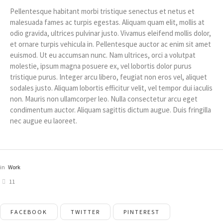
Pellentesque habitant morbi tristique senectus et netus et
malesuada fames ac turpis egestas. Aliquam quam elit, mollis at
odio gravida, ultrices pulvinar justo. Vivamus eleifend mollis dolor,
et ornare turpis vehicula in. Pellentesque auctor ac enim sit amet
euismod. Ut eu accumsan nunc. Nam ultrices, orci a volutpat
molestie, ipsum magna posuere ex, vel lobortis dolor purus
tristique purus. Integer arcu libero, feugiat non eros vel, aliquet
sodales justo. Aliquam lobortis efficitur velit, vel tempor dui iaculis
non. Mauris non ullamcorper leo. Nulla consectetur arcu eget
condimentum auctor. Aliquam sagittis dictum augue. Duis fringilla
nec augue eu laoreet.
in
Work
11
FACEBOOK
TWITTER
PINTEREST